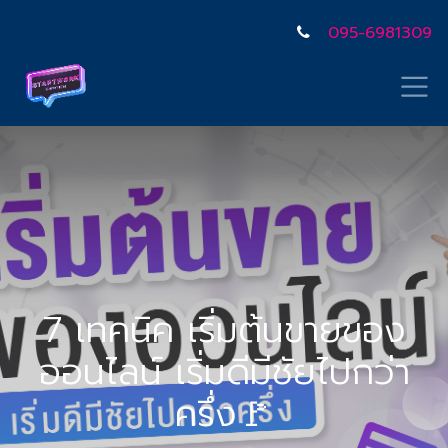
095-6981309
7 เทคนิค เริ่มต้นขายของ
ออนไลน์ เริ่มดีมีชัยไปกว่า
ครึ่ง🚩