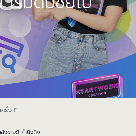
ริ่มดีมีชัยไป
าครึ่ง🚩
ลังขายดี คำนึงถึง